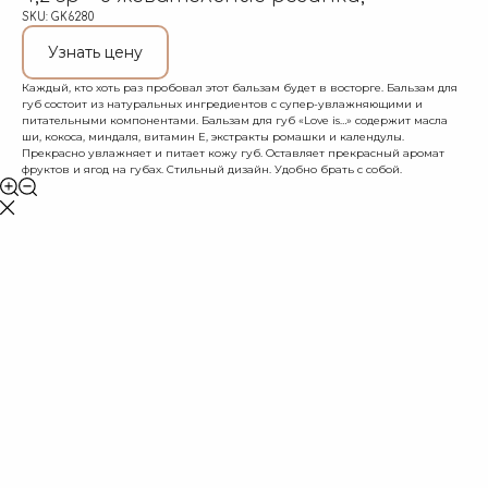
SKU:
GK6280
Узнать цену
Каждый, кто хоть раз пробовал этот бальзам будет в восторге. Бальзам для
губ состоит из натуральных ингредиентов с супер-увлажняющими и
питательными компонентами. Бальзам для губ «Love is…» содержит масла
ши, кокоса, миндаля, витамин Е, экстракты ромашки и календулы.
Прекрасно увлажняет и питает кожу губ. Оставляет прекрасный аромат
фруктов и ягод на губах. Стильный дизайн. Удобно брать с собой.