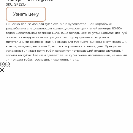
SKU:
GK6235
Узнать цену
Линейка бальзамов для губ "love is..." в художественной коробочке
разработана специально для коллекционеров-ценителей легенды 80-90х
годов жевательной резинки LOVE IS... с вкладышем внутри. Бальзам для губ
состоит из натуральных ингредиентов с супер-увлажняющими и
питательными компонентами. Помада для губ «Love is…» содержит масла ши,
кокоса, миндаля, витамин Е, экстракты ромашки и календулы. Прекрасно
увлажняет , питает кожу губ и оставляет потрясающий ягодно-фруктовый
аромат на губах. Бальзам сделает ваши губы очень напитанными, нежными
, и придаст губам роскошный ухоженный вид.