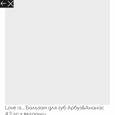
Love is... Бальзам для губ Арбуз&Ананас
4,2 гр + вкладыш