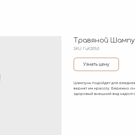
Травяной Шампу
SKU:
ГиК3050
Узнать цену
Шампунь подойдет для ежеднев
вернет им красоту. Бережно о
здоровый внешний вид надолго